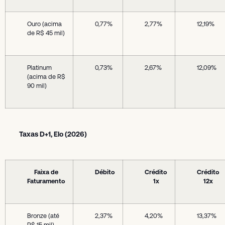
Ouro (acima
0,77%
2,77%
12,19%
de R$ 45 mil)
Platinum
0,73%
2,67%
12,09%
(acima de R$
90 mil)
Taxas D+1, Elo (2026)
Faixa de
Débito
Crédito
Crédito
Faturamento
1x
12x
Bronze (até
2,37%
4,20%
13,37%
R$ 15 mil)