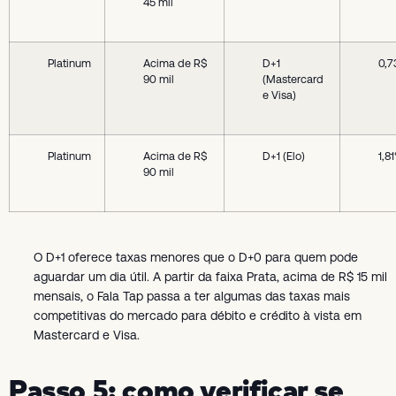
45 mil
Platinum
Acima de R$
D+1
0,
90 mil
(Mastercard
e Visa)
Platinum
Acima de R$
D+1 (Elo)
1,8
90 mil
O D+1 oferece taxas menores que o D+0 para quem pode
aguardar um dia útil. A partir da faixa Prata, acima de R$ 15 mil
mensais, o Fala Tap passa a ter algumas das taxas mais
competitivas do mercado para débito e crédito à vista em
Mastercard e Visa.
Passo 5: como verificar se