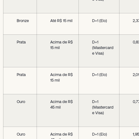
Bronze
Até R$ 15 mil
D+1 (Elo)
2,
Prata
Acima de R$
D+1
0,
15 mil
(Mastercard
e Visa)
Prata
Acima de R$
D+1 (Elo)
2,0
15 mil
Ouro
Acima de R$
D+1
0,
45 mil
(Mastercard
e Visa)
Ouro
Acima de R$
D+1 (Elo)
1,9