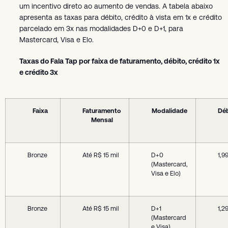
um incentivo direto ao aumento de vendas. A tabela abaixo
apresenta as taxas para débito, crédito à vista em 1x e crédito
parcelado em 3x nas modalidades D+0 e D+1, para
Mastercard, Visa e Elo.
Taxas do Fala Tap por faixa de faturamento, débito, crédito 1x
e crédito 3x
Faixa
Faturamento
Modalidade
Déb
Mensal
Bronze
Até R$ 15 mil
D+0
1,9
(Mastercard,
Visa e Elo)
Bronze
Até R$ 15 mil
D+1
1,2
(Mastercard
e Visa)