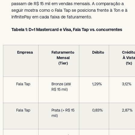
passam de R$ 15 mil em vendas mensais. A comparação a
seguir mostra como o Fala Tap se posiciona frente à Ton e à
InfinitePay em cada faixa de faturamento.
Tabela 1: D+1 Mastercard e Visa, Fala Tap vs. concorrentes
Empresa
Faturamento
Débito
Crédit
Mensal
À Vist
(Tier)
(1x)
Fala Tap
Bronze (até
1,29%
3,12%
R$ 15 mil)
Fala Tap
Prata (> R$ 15
0,83%
2,87%
mil)