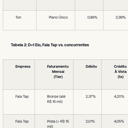
Ton
Plano Único
0,89%
2,99%
Tabela 2: D+1 Elo, Fala Tap vs. concorrentes
Empresa
Faturamento
Débito
Crédito
Mensal
À Vista
(Tier)
(1x)
Fala Tap
Bronze (até
2,37%
4,20%
R$ 15 mil)
Fala Tap
Prata (> R$ 15
2,01%
4,05%
mil)