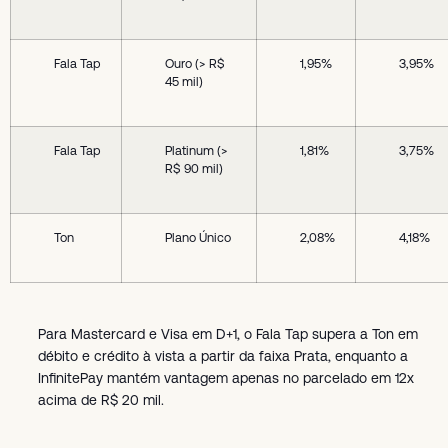
Fala Tap
Ouro (> R$
1,95%
3,95%
45 mil)
Fala Tap
Platinum (>
1,81%
3,75%
R$ 90 mil)
Ton
Plano Único
2,08%
4,18%
Para Mastercard e Visa em D+1, o Fala Tap supera a Ton em
débito e crédito à vista a partir da faixa Prata, enquanto a
InfinitePay mantém vantagem apenas no parcelado em 12x
acima de R$ 20 mil.