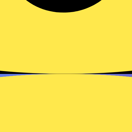
Qual é a melhor maquininha
sem aluguel com taxa zero?
Nenhuma maquininha tem taxa zero
permanente. Veja a lista e conheça o Fala Tap,
da Jota: sem aluguel e com…