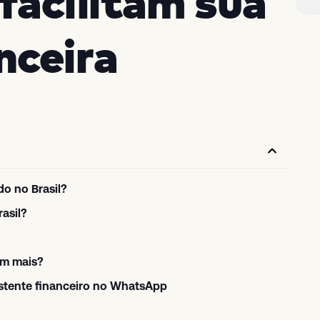
acilitam sua
nceira
do no Brasil?
asil?
am mais?
sistente financeiro no WhatsApp