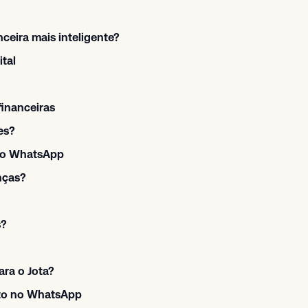
ceira mais inteligente?
ital
financeiras
es?
 no WhatsApp
nças?
s?
ra o Jota?
eto no WhatsApp