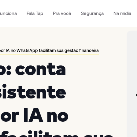
unciona
Fala Tap
Pra você
Segurança
Na mídia
o por IA no WhatsApp facilitam sua gestão financeira
o: conta
sistente
or IA no